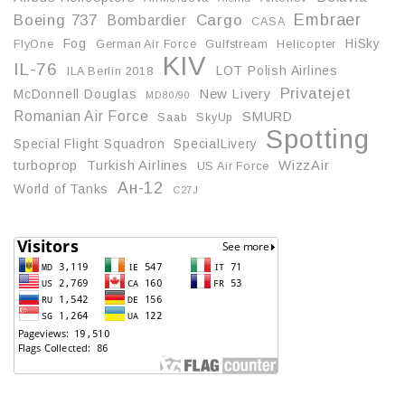
Embraer
Boeing 737
Cargo
Bombardier
CASA
Fog
HiSky
FlyOne
German Air Force
Gulfstream
Helicopter
KIV
IL-76
LOT Polish Airlines
ILA Berlin 2018
Privatejet
McDonnell Douglas
New Livery
MD80/90
Romanian Air Force
SMURD
Saab
SkyUp
Spotting
Special Flight Squadron
SpecialLivery
turboprop
Turkish Airlines
WizzAir
US Air Force
Ан-12
World of Tanks
С27J