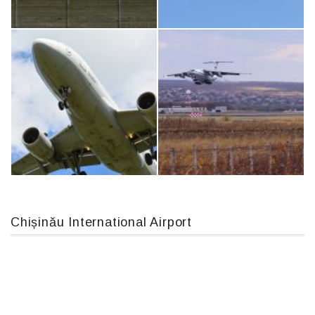
MC-130, 15731
An12, UR-CGV
An124, RA-82013
Boeing 737 MAX 8, TC-LCC
Chișinău International Airport
Airbus A319-114 D-AILN, Lufthansa, Франкфурт-Кишинев, 24/06/18
IL76, RA-78844