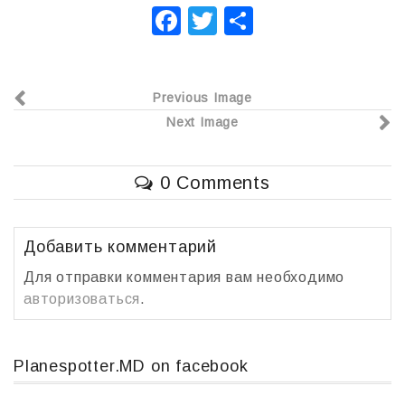
F
T
О
a
wi
т
c
tt
п
Previous Image
e
er
р
Next Image
b
а
o
в
0 Comments
o
и
k
т
ь
Добавить комментарий
Для отправки комментария вам необходимо
авторизоваться
.
Planespotter.MD on facebook