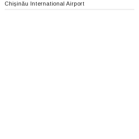
Chișinău International Airport
MC-130, 15731
IL76, RA-78844