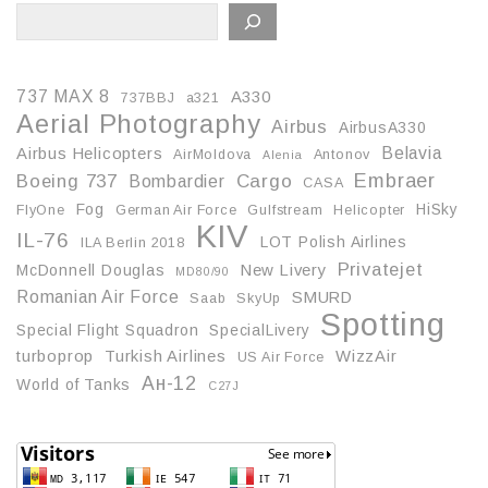
737 MAX 8
A330
737BBJ
a321
Aerial Photography
Airbus
AirbusA330
Belavia
Airbus Helicopters
AirMoldova
Antonov
Alenia
Embraer
Boeing 737
Cargo
Bombardier
CASA
Fog
HiSky
FlyOne
German Air Force
Gulfstream
Helicopter
KIV
IL-76
LOT Polish Airlines
ILA Berlin 2018
Privatejet
McDonnell Douglas
New Livery
MD80/90
Romanian Air Force
SMURD
Saab
SkyUp
Spotting
Special Flight Squadron
SpecialLivery
turboprop
Turkish Airlines
WizzAir
US Air Force
Ан-12
World of Tanks
С27J