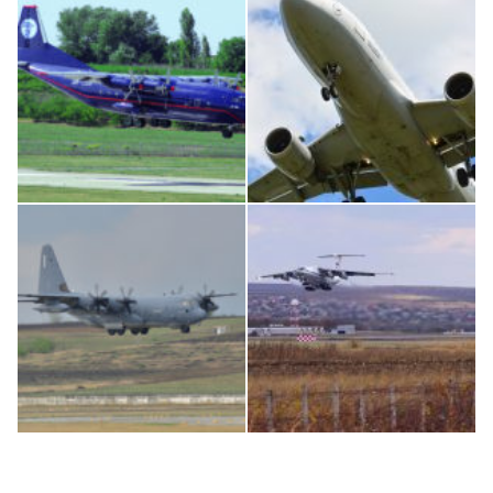
Boeing 737 MAX 8, TC-LCC
An124, RA-82013
An12, UR-CGV
Airbus A319-114 D-AILN, Lufthansa, Франкфурт-Кишинев, 24/06/18