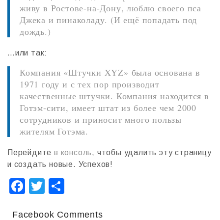
живу в Ростове-на-Дону, люблю своего пса
Джека и пинаколаду. (И ещё попадать под
дождь.)
…или так:
Компания «Штучки XYZ» была основана в
1971 году и с тех пор производит
качественные штучки. Компания находится в
Готэм-сити, имеет штат из более чем 2000
сотрудников и приносит много пользы
жителям Готэма.
Перейдите
в консоль
, чтобы удалить эту страницу
и создать новые. Успехов!
F
T
О
a
wi
т
c
tt
п
Facebook Comments