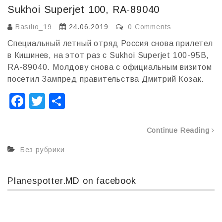
Sukhoi Superjet 100, RA-89040
Basilio_19
24.06.2019
0 Comments
Специальный летный отряд Россия снова прилетел
в Кишинев, на этот раз с Sukhoi Superjet 100-95B,
RA-89040. Молдову снова с официальным визитом
посетил Зампред правительства Дмитрий Козак.
F
T
О
a
wi
т
c
tt
п
Continue Reading
e
er
р
Без рубрики
b
а
o
в
Planespotter.MD on facebook
o
и
k
т