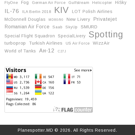
Fog
HiSky
FlyOne
German Air Force
Gulfstream
Helicopter
KIV
IL-76
LOT Polish Airlines
ILA Berlin 2018
Privatejet
McDonnell Douglas
New Livery
MD80/90
Romanian Air Force
SMURD
Saab
SkyUp
Spotting
Special Flight Squadron
SpecialLivery
turboprop
Turkish Airlines
WizzAir
US Air Force
Ан-12
World of Tanks
С27J
Planespotter.MD © 2026. All Rights Reserved.