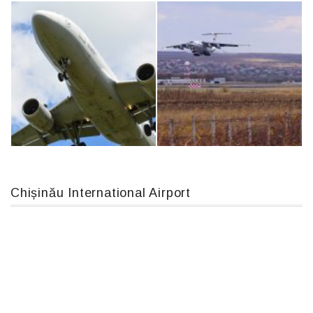
An124, RA-82013
MC-130, 15731
Chișinău International Airport
Airbus A319-114 D-AILN, Lufthansa, Франкфурт-Кишинев, 24/06/18
IL76, RA-78844