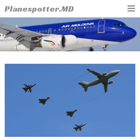
Skip
Planespotter.MD
to
content