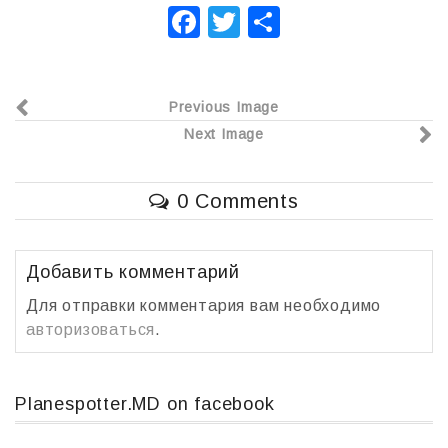
F
T
О
a
wi
т
c
tt
п
Previous Image
e
er
р
Next Image
b
а
o
в
0 Comments
o
и
k
т
ь
Добавить комментарий
Для отправки комментария вам необходимо
авторизоваться
.
Planespotter.MD on facebook