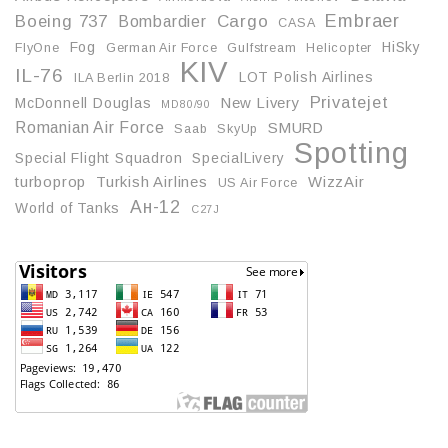
Embraer
Boeing 737
Cargo
Bombardier
CASA
Fog
HiSky
FlyOne
German Air Force
Gulfstream
Helicopter
KIV
IL-76
LOT Polish Airlines
ILA Berlin 2018
Privatejet
McDonnell Douglas
New Livery
MD80/90
Romanian Air Force
SMURD
Saab
SkyUp
Spotting
Special Flight Squadron
SpecialLivery
turboprop
Turkish Airlines
WizzAir
US Air Force
Ан-12
World of Tanks
С27J