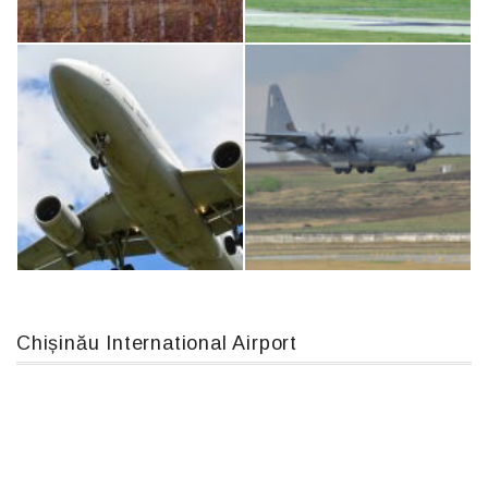
Boeing 737 MAX 8, TC-LCC
An124, RA-82013
IL76, RA-78844
An12, UR-CGV
Chișinău International Airport
Airbus A319-114 D-AILN, Lufthansa, Франкфурт-Кишинев, 24/06/18
MC-130, 15731