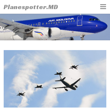
Skip
Planespotter.MD
to
content