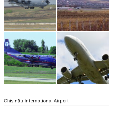
Boeing 737 MAX 8, TC-LCC
An124, RA-82013
MC-130, 15731
IL76, RA-78844
Chișinău International Airport