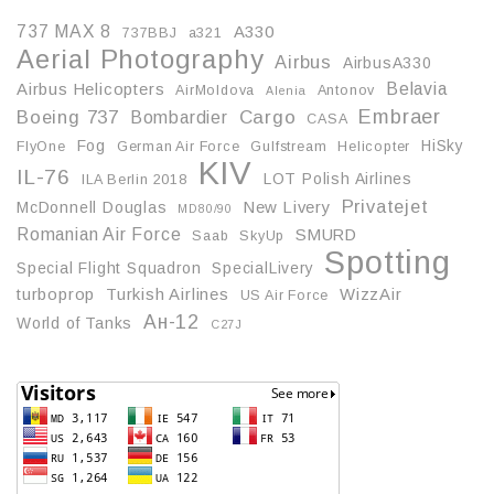
737 MAX 8
A330
737BBJ
a321
Aerial Photography
Airbus
AirbusA330
Belavia
Airbus Helicopters
AirMoldova
Antonov
Alenia
Embraer
Boeing 737
Cargo
Bombardier
CASA
Fog
HiSky
FlyOne
German Air Force
Gulfstream
Helicopter
KIV
IL-76
LOT Polish Airlines
ILA Berlin 2018
Privatejet
McDonnell Douglas
New Livery
MD80/90
Romanian Air Force
SMURD
Saab
SkyUp
Spotting
Special Flight Squadron
SpecialLivery
turboprop
Turkish Airlines
WizzAir
US Air Force
Ан-12
World of Tanks
С27J