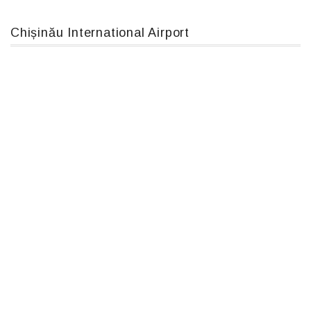
Chișinău International Airport
Boeing 737 MAX 8, TC-LCC
Airbus A319-114 D-AILN, Lufthansa, Франкфурт-Кишинев, 24/06/18