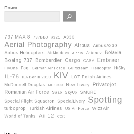
Поиск
737 MAX 8
A330
737BBJ
a321
Aerial Photography
Airbus
AirbusA330
Belavia
Airbus Helicopters
AirMoldova
Antonov
Alenia
Embraer
Boeing 737
Cargo
Bombardier
CASA
Fog
HiSky
FlyOne
German Air Force
Gulfstream
Helicopter
KIV
IL-76
LOT Polish Airlines
ILA Berlin 2018
Privatejet
McDonnell Douglas
New Livery
MD80/90
Romanian Air Force
SMURD
Saab
SkyUp
Spotting
Special Flight Squadron
SpecialLivery
turboprop
Turkish Airlines
WizzAir
US Air Force
Ан-12
World of Tanks
С27J