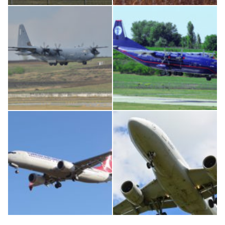
An124, RA-82013
IL76, RA-78844
MC-130, 15731
An12, UR-CGV