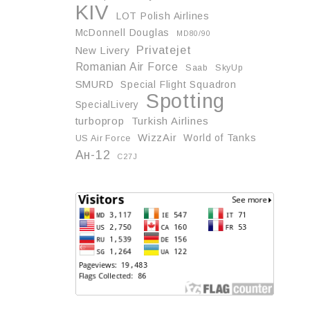
KIV
LOT Polish Airlines
McDonnell Douglas
MD80/90
Privatejet
New Livery
Romanian Air Force
Saab
SkyUp
SMURD
Special Flight Squadron
Spotting
SpecialLivery
turboprop
Turkish Airlines
WizzAir
World of Tanks
US Air Force
Ан-12
С27J