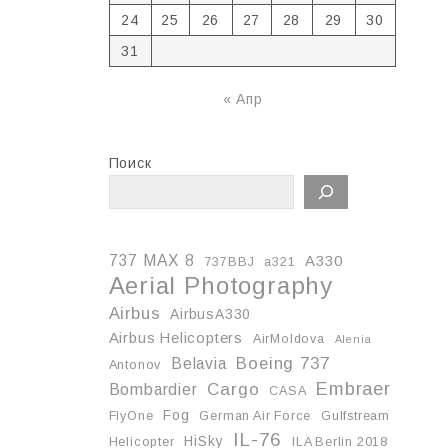
24
25
26
27
28
29
30
31
« Апр
Поиск
737 MAX 8
A330
737BBJ
a321
Aerial Photography
Airbus
AirbusA330
Airbus Helicopters
AirMoldova
Alenia
Boeing 737
Belavia
Antonov
Embraer
Cargo
Bombardier
CASA
Fog
FlyOne
German Air Force
Gulfstream
IL-76
HiSky
Helicopter
ILA Berlin 2018