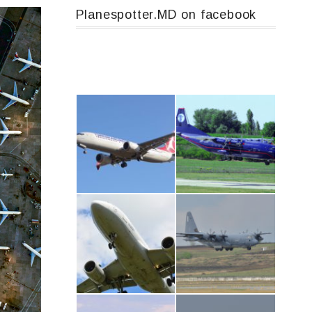
Planespotter.MD on facebook
Boeing 737 MAX 8, TC-LCC
An12, UR-CGV