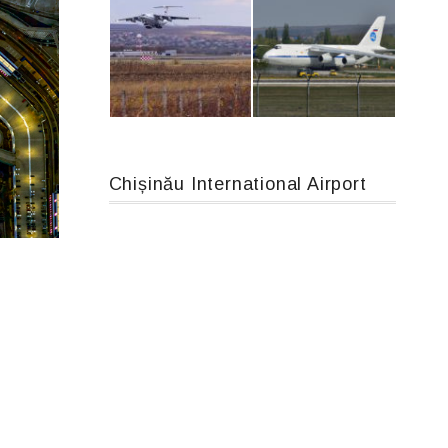
Airbus A319-114 D-AILN, Lufthansa, Франкфурт-Кишинев, 24/06/18
MC-130, 15731
Chișinău International Airport
IL76, RA-78844
An124, RA-82013