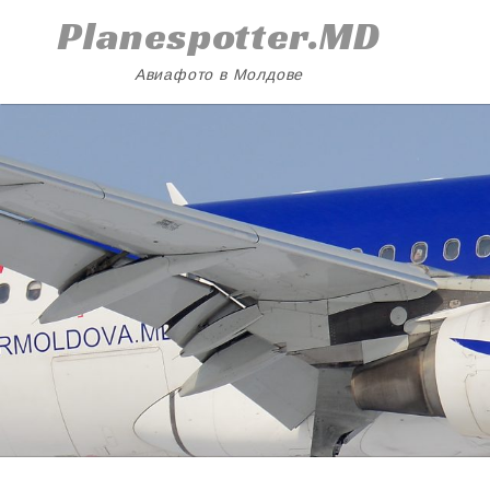
Skip
Planespotter.MD
to
content
Авиафото в Молдове