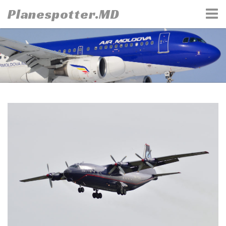
Skip
Planespotter.MD
to
content