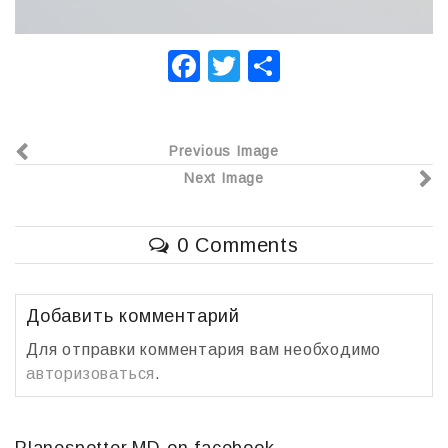
F
T
О
a
wi
т
c
tt
п
Previous Image
e
er
р
Next Image
b
а
o
в
0 Comments
o
и
k
т
ь
Добавить комментарий
Для отправки комментария вам необходимо
авторизоваться
.