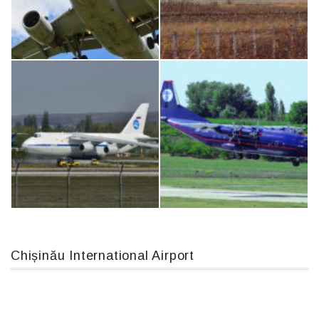
MC-130, 15731
Boeing 737 MAX 8, TC-LCC
Airbus A319-114 D-AILN, Lufthansa, Франкфурт-Кишинев, 24/06/18
IL76, RA-78844
Chișinău International Airport