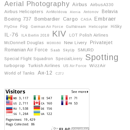
Aerial Photography
Airbus
AirbusA330
Belavia
Airbus Helicopters
AirMoldova
Antonov
Alenia
Embraer
Boeing 737
Cargo
Bombardier
CASA
Fog
HiSky
FlyOne
German Air Force
Gulfstream
Helicopter
KIV
IL-76
LOT Polish Airlines
ILA Berlin 2018
Privatejet
McDonnell Douglas
New Livery
MD80/90
Romanian Air Force
SMURD
Saab
SkyUp
Spotting
Special Flight Squadron
SpecialLivery
turboprop
Turkish Airlines
WizzAir
US Air Force
Ан-12
World of Tanks
С27J