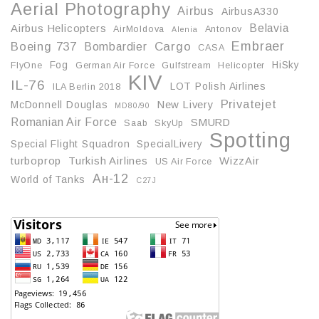
Aerial Photography
Airbus
AirbusA330
Belavia
Airbus Helicopters
AirMoldova
Antonov
Alenia
Embraer
Boeing 737
Cargo
Bombardier
CASA
Fog
HiSky
FlyOne
German Air Force
Gulfstream
Helicopter
KIV
IL-76
LOT Polish Airlines
ILA Berlin 2018
Privatejet
McDonnell Douglas
New Livery
MD80/90
Romanian Air Force
SMURD
Saab
SkyUp
Spotting
Special Flight Squadron
SpecialLivery
turboprop
Turkish Airlines
WizzAir
US Air Force
Ан-12
World of Tanks
С27J