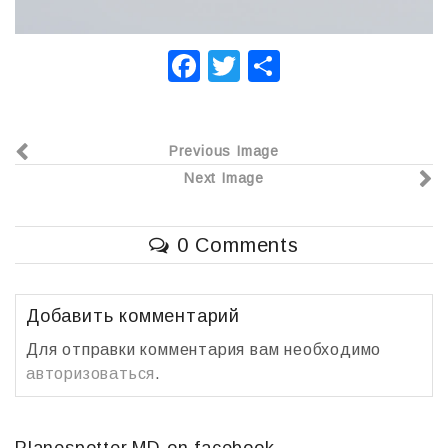
F
T
О
a
wi
т
c
tt
п
Previous Image
e
er
р
Next Image
b
а
o
в
0 Comments
o
и
k
т
ь
Добавить комментарий
Для отправки комментария вам необходимо
авторизоваться
.