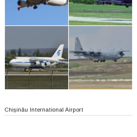
Airbus A319-114 D-AILN, Lufthansa, Франкфурт-Кишинев, 24/06/18
IL76, RA-78844
Boeing 737 MAX 8, TC-LCC
An12, UR-CGV
Chișinău International Airport