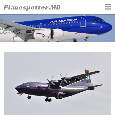
Skip
Planespotter.MD
to
content