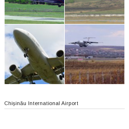
An124, RA-82013
Boeing 737 MAX 8, TC-LCC
An12, UR-CGV
MC-130, 15731
Chișinău International Airport