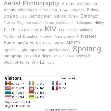
Aerial Photography
Airbus
AirbusA330
Belavia
Airbus Helicopters
AirMoldova
Antonov
Alenia
Embraer
Boeing 737
Cargo
Bombardier
CASA
Fog
HiSky
FlyOne
German Air Force
Gulfstream
Helicopter
KIV
IL-76
LOT Polish Airlines
ILA Berlin 2018
Privatejet
McDonnell Douglas
New Livery
MD80/90
Romanian Air Force
SMURD
Saab
SkyUp
Spotting
Special Flight Squadron
SpecialLivery
turboprop
Turkish Airlines
WizzAir
US Air Force
Ан-12
World of Tanks
С27J