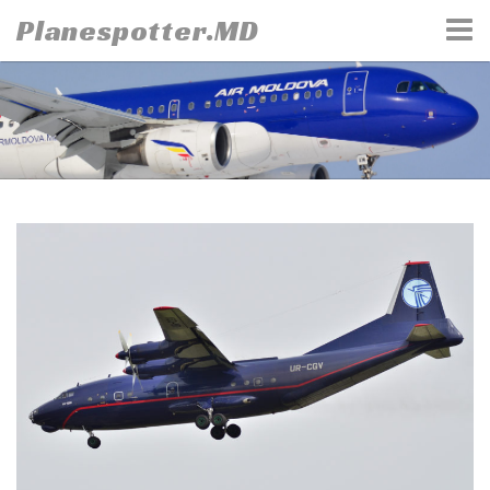
Skip
Planespotter.MD
to
content