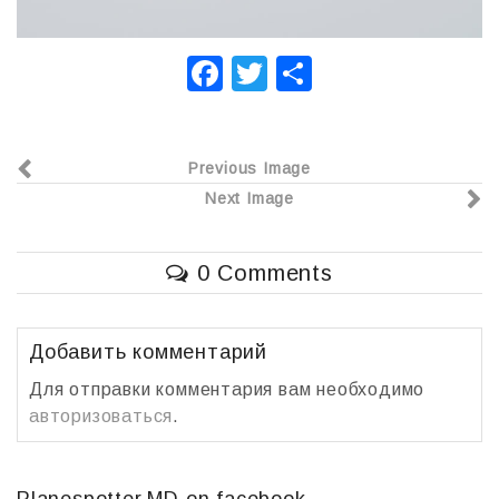
F
T
О
a
wi
т
c
tt
п
Previous Image
e
er
р
Next Image
b
а
o
в
0 Comments
o
и
k
т
ь
Добавить комментарий
Для отправки комментария вам необходимо
авторизоваться
.