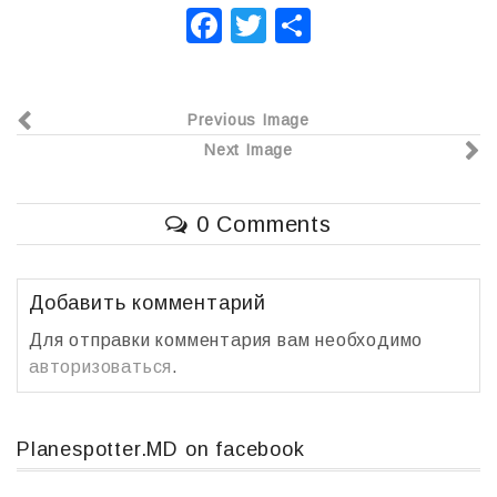
F
T
О
a
wi
т
c
tt
п
Previous Image
e
er
р
Next Image
b
а
o
в
0 Comments
o
и
k
т
ь
Добавить комментарий
Для отправки комментария вам необходимо
авторизоваться
.
Planespotter.MD on facebook