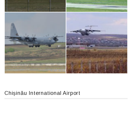
Boeing 737 MAX 8, TC-LCC
Airbus A319-114 D-AILN, Lufthansa, Франкфурт-Кишинев, 24/06/18
An124, RA-82013
An12, UR-CGV
Chișinău International Airport
MC-130, 15731
IL76, RA-78844