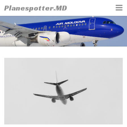
Skip
Planespotter.MD
to
content