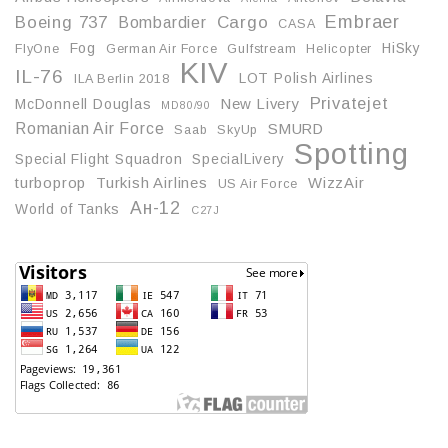
Embraer
Boeing 737
Cargo
Bombardier
CASA
Fog
HiSky
FlyOne
German Air Force
Gulfstream
Helicopter
KIV
IL-76
LOT Polish Airlines
ILA Berlin 2018
Privatejet
McDonnell Douglas
New Livery
MD80/90
Romanian Air Force
SMURD
Saab
SkyUp
Spotting
Special Flight Squadron
SpecialLivery
turboprop
Turkish Airlines
WizzAir
US Air Force
Ан-12
World of Tanks
С27J