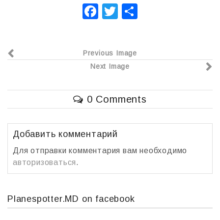
F
T
О
a
wi
т
c
tt
п
Previous Image
e
er
р
Next Image
b
а
o
в
0 Comments
o
и
k
т
ь
Добавить комментарий
Для отправки комментария вам необходимо
авторизоваться
.
Planespotter.MD on facebook