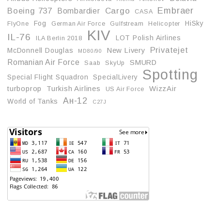
Embraer
Boeing 737
Cargo
Bombardier
CASA
Fog
HiSky
FlyOne
German Air Force
Gulfstream
Helicopter
KIV
IL-76
LOT Polish Airlines
ILA Berlin 2018
Privatejet
McDonnell Douglas
New Livery
MD80/90
Romanian Air Force
SMURD
Saab
SkyUp
Spotting
Special Flight Squadron
SpecialLivery
turboprop
Turkish Airlines
WizzAir
US Air Force
Ан-12
World of Tanks
С27J