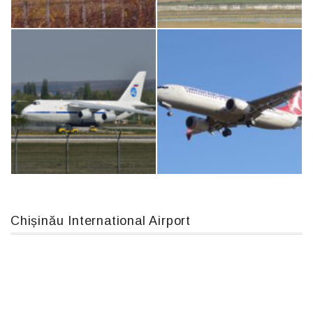
Airbus A319-114 D-AILN, Lufthansa, Франкфурт-Кишинев, 24/06/18
An12, UR-CGV
IL76, RA-78844
MC-130, 15731
Chișinău International Airport
An124, RA-82013
Boeing 737 MAX 8, TC-LCC