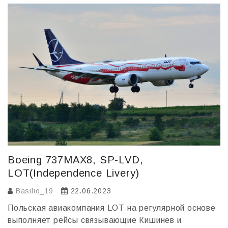
o
в
o
и
k
т
ь
Boeing 737MAX8, SP-LVD,
LOT(Independence Livery)
Basilio_19
22.06.2023
Польская авиакомпания LOT на регулярной основе
выполняет рейсы связывающие Кишинев и