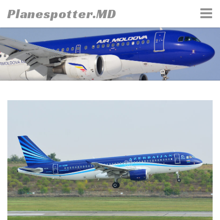
Skip
Planespotter.MD
to
content