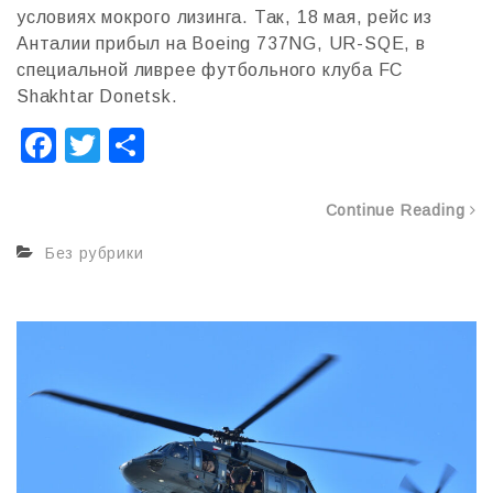
условиях мокрого лизинга. Так, 18 мая, рейс из
Анталии прибыл на Boeing 737NG, UR-SQE, в
специальной ливрее футбольного клуба FC
Shakhtar Donetsk.
F
T
О
a
wi
т
c
tt
п
Continue Reading
e
er
р
Без рубрики
b
а
o
в
o
и
k
т
ь