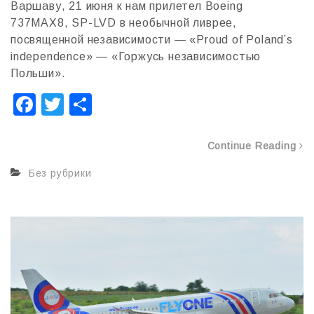
Варшаву, 21 июня к нам прилетел Boeing
737MAX8, SP-LVD в необычной ливрее,
посвященной независимости — «Proud of Poland’s
independence» — «Горжусь независимостью
Польши».
F
T
О
a
wi
т
c
tt
п
Continue Reading
e
er
р
Без рубрики
b
а
o
в
o
и
k
т
ь