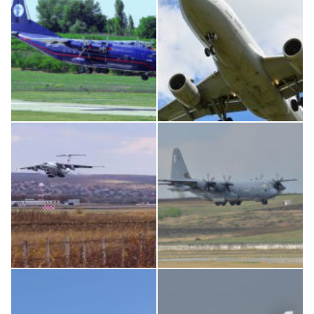
An12, UR-CGV
Airbus A319-114 D-AILN, Lufthansa, Франкфурт-Кишинев, 24/06/18