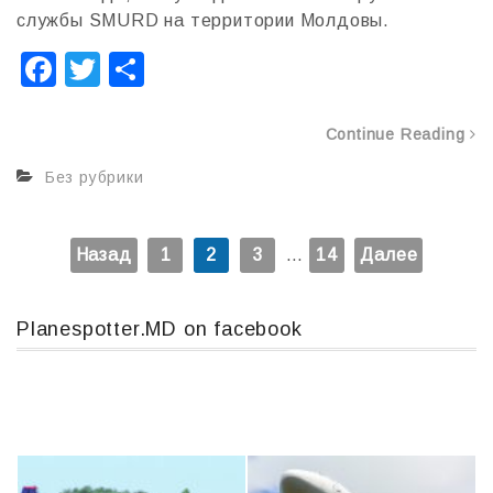
службы SMURD на территории Молдовы.
F
T
О
a
wi
т
c
tt
п
Continue Reading
e
er
р
Без рубрики
b
а
o
в
Пагинация
Назад
1
2
3
…
14
Далее
o
и
записей
k
т
Planespotter.MD on facebook
ь