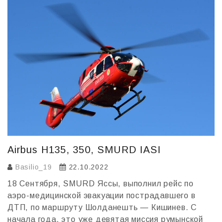
o
и
k
т
ь
Airbus H135, 350, SMURD IASI
Basilio_19
22.10.2022
18 Сентября, SMURD Яссы, выполнил рейс по
аэро-медицинской эвакуации пострадавшего в
ДТП, по маршруту Шолданешть — Кишинев. C
начала года, это уже девятая миссия румынской