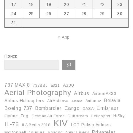
17
18
19
20
21
22
23
24
25
26
27
28
29
30
31
« Апр
Поиск
737 MAX 8
A330
737BBJ
a321
Aerial Photography
Airbus
AirbusA330
Belavia
Airbus Helicopters
AirMoldova
Antonov
Alenia
Embraer
Boeing 737
Cargo
Bombardier
CASA
Fog
HiSky
FlyOne
German Air Force
Gulfstream
Helicopter
KIV
IL-76
LOT Polish Airlines
ILA Berlin 2018
Privatejet
McDonnell Douglas
New Livery
MD80/90