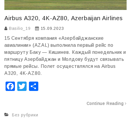
Airbus A320, 4K-AZ80, Azerbaijan Airlines
Basilio_19
15.09.2023
15 Сентября компания «Азербайджанские
авиалинии» (AZAL) выполнила первый рейс по
маршруту Баку — Кишинев. Каждый понедельник и
пятницу Азербайджан и Молдову будут связывать
прямые рейсы. Полет осуществлялся на Airbus
A320, 4K-AZ80.
F
T
О
a
wi
т
c
tt
п
Continue Reading
e
er
р
Без рубрики
b
а