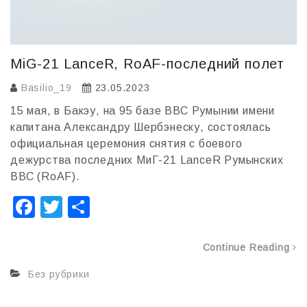
MiG-21 LanceR, RoAF-последний полет
Basilio_19
23.05.2023
15 мая, в Бакэу, на 95 базе ВВС Румынии имени
капитана Александру Шербэнеску, cостоялась
официальная церемония снятия с боевого
дежурства последних МиГ-21 LanceR Румынских
ВВС (RoAF).
F
T
О
a
wi
т
c
tt
п
Continue Reading
e
er
р
Без рубрики
b
а