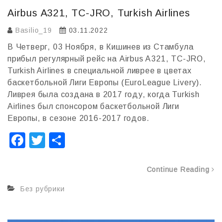
Airbus A321, TC-JRO, Turkish Airlines
Basilio_19
03.11.2022
В Четверг, 03 Ноября, в Кишинев из Стамбула
прибыл регулярный рейс на Airbus A321, TC-JRO,
Turkish Airlines в специальной ливрее в цветах
баскетбольной Лиги Европы (EuroLeague Livery).
Ливрея была создана в 2017 году, когда Turkish
Airlines был спонсором баскетбольной Лиги
Европы, в сезоне 2016-2017 годов.
F
T
О
a
wi
т
c
tt
п
Continue Reading
e
er
р
Без рубрики
b
а
o
в