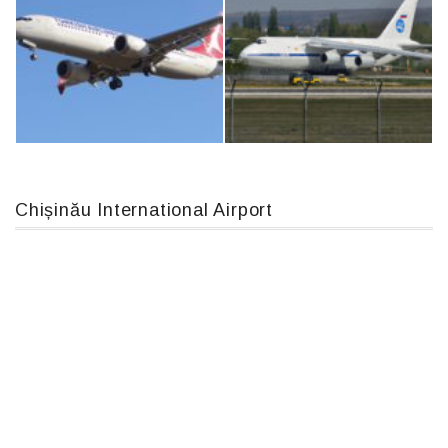
IL76, RA-78844
MC-130, 15731
Chișinău International Airport
Boeing 737 MAX 8, TC-LCC
An124, RA-82013