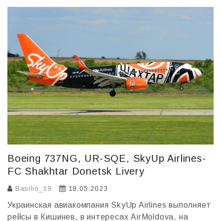
o
в
o
и
k
т
ь
Boeing 737NG, UR-SQE, SkyUp Airlines-
FC Shakhtar Donetsk Livery
Basilio_19
18.05.2023
Украинская авиакомпания SkyUp Airlines выполняет
рейсы в Кишинев, в интересах AirMoldova, на